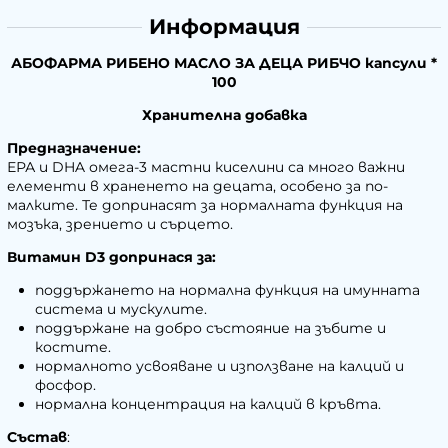
Информация
АБОФАРМА РИБЕНО МАСЛО ЗА ДЕЦА РИБЧО капсули *
100
Хранителна добавка
Предназначение:
ЕРА и DHA омега-3 мастни киселини са много важни
елементи в храненето на децата, особено за по-
малките. Те допринасят за нормалната функция на
мозъка, зрението и сърцето.
Витамин D3 допринася за:
поддържането на нормална функция на имунната
система и мускулите.
поддържане на добро състояние на зъбите и
костите.
нормалното усвояване и използване на калций и
фосфор.
нормална концентрация на калций в кръвта.
Състав
: