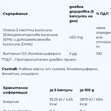
дневна
дозировка (5
Съдържание
% ПДП
капсулки на
ден)
няма
Омега-3 мастни киселини
опреде
(Ейкозапентаенова киселина
420 mg
ена
(ЕРА) и Докозахексаенова
стойно
киселина (DHA))
т
Витамин D3 (Холекалциферол)
5 μg
100
*ПДП - Препоръчителен дневен прием.
Състав:
Рибено масло от сьомга, Холекалциферол,
желатин, глицерол.
Хранителна
за 5 капсули
за 100 g
информация
19.25 kJ / 4.65
2870 kJ / 694
Енергия:
Kcal
Kcal