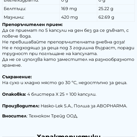
Въглехидрати:
0 g
0 g
Белтъци:
169 mg
25.22 g
Мазнини:
420 mg
62.69 g
Препоръчителен прием:
Да се приемат по 5 капсули на ден без да се дъвчат, с
повече вода.
Не превишавайте препоръчителната дневна доза!
Не е подходящо за деца под 3 годишна възраст, поради
трудност при поглъщане на капсулата.
Да не се използва като заместител на разнообразното
хранене.
Съхранение:
На сухо и хладно място до 30 ºС, недостъпно за деца.
Опаковка:
4 блистера X 25 = 100 капсули.
Производител:
Hasko-Lek S.А., Полша за ABOPHARMA.
Вносител
: Техноком Трейд ООД.
Характеристики