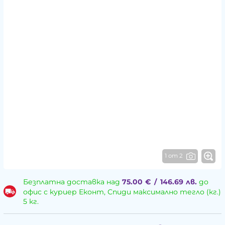
1 от 2
Безплатна доставка над
75.00
€
/
146.69
лв.
до
офис с куриер Еконт, Спиди максимално тегло (кг.)
5 кг.