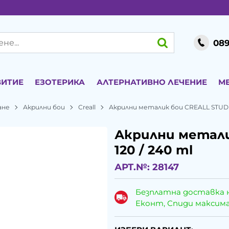
089
ВИТИЕ
ЕЗОТЕРИКА
АЛТЕРНАТИВНО ЛЕЧЕНИЕ
М
ане
Акрилни бои
Creall
Акрилни металик бои CREALL STUDIO
Акрилни метали
120 / 240 ml
АРТ.№:
28147
Безплатна доставка 
Еконт, Спиди максималн