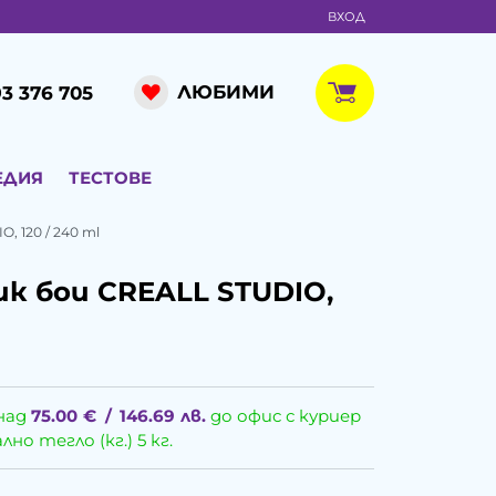
ВХОД
ЛЮБИМИ
3 376 705
ЕДИЯ
ТЕСТОВЕ
, 120 / 240 ml
к бои CREALL STUDIO,
над
75.00
€
/
146.69
лв.
до офис с куриер
о тегло (кг.) 5 кг.