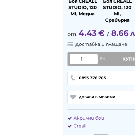
Боя CREALL
Боя CREALL
STUDIO, 120
STUDIO, 120
Ml, Медна
Ml,
Сребърна
4.43
€
8.66
л
/
Доставка и плащане
бр.
КУП
0893 376 705
ДОБАВИ В ЛЮБИМИ
Акрилни бои
Creall