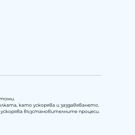
атоми.
ката, като ускорява и заздавяването.
и ускорява възстановителните процеси.