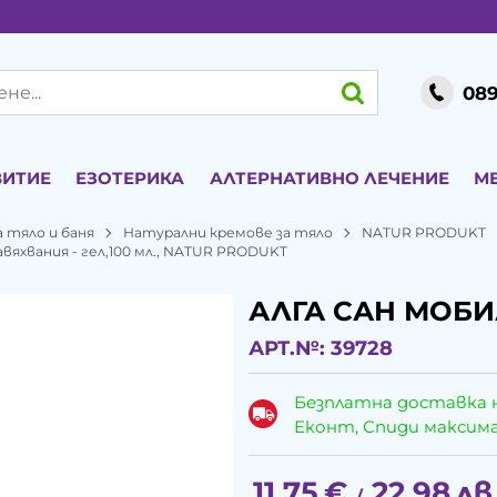
089
ВИТИЕ
ЕЗОТЕРИКА
АЛТЕРНАТИВНО ЛЕЧЕНИЕ
М
 тяло и баня
Натурални кремове за тяло
NATUR PRODUKT
вяхвания - гел,100 мл., NATUR PRODUKT
АЛГА САН МОБИЛ
АРТ.№:
39728
Безплатна доставка 
Еконт, Спиди максималн
11.75
€
22.98
лв
/