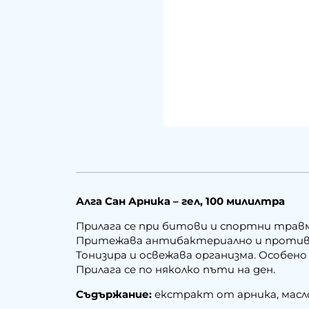
Алга Сан Арника – гел, 100 милилтра
Прилага се при битови и спортни травм
Притежава антибактериално и противов
Тонизира и освежава организма. Особен
Прилага се по няколко пъти на ден.
Съдържание:
екстракт от арника, масло