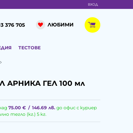
ВХОД
ЛЮБИМИ
3 376 705
ЕДИЯ
ТЕСТОВЕ
 АРНИКА ГЕЛ 100 мл
над
75.00
€
/
146.69
лв.
до офис с куриер
о тегло (кг.) 5 кг.
.