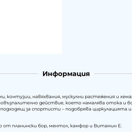
Информация
и, контузии, навяхвания, мускулни растежения и хем
ъзпалително действие, което намалява отока и бол
о подходящ за спортисти – подобрява циркулацията 
 от планински бор, ментол, камфор и Витамин Е.