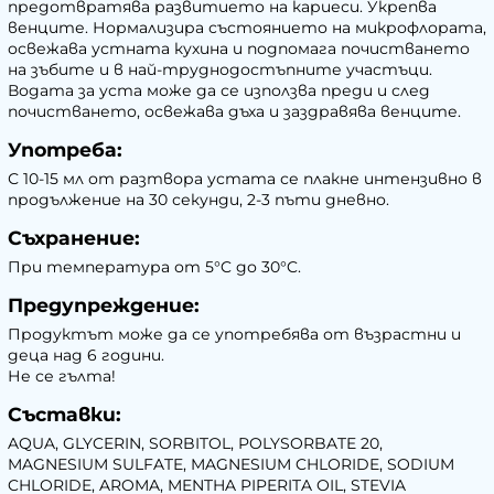
предотвратява развитието на кариеси. Укрепва
венците. Нормализира състоянието на микрофлората,
освежава устната кухина и подпомага почистването
на зъбите и в най-труднодостъпните участъци.
Водата за уста може да се използва преди и след
почистването, освежава дъха и заздравява венците.
Употреба:
С 10-15 мл от разтвора устата се плакне интензивно в
продължение на 30 секунди, 2-3 пъти дневно.
Съхранение:
При температура от 5°C до 30°C.
Предупреждение:
Продуктът може да се употребява от възрастни и
деца над 6 години.
Не се гълта!
Съставки:
AQUA, GLYCERIN, SORBITOL, POLYSORBATE 20,
MAGNESIUM SULFATE, MAGNESIUM CHLORIDE, SODIUM
CHLORIDE, AROMA, MENTHA PIPERITA OIL, STEVIA