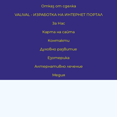
Отказ от сделка
VALIVAL - ИЗРАБОТКА НА ИНТЕРНЕТ ПОРТАЛ
За Нас
Карта на сайта
Контакти
Духовно развитие
Езотерика
Алтернативно лечение
Медия
Тестове
Категории
Амулети, Талисмани, Фън Шуй
Материя