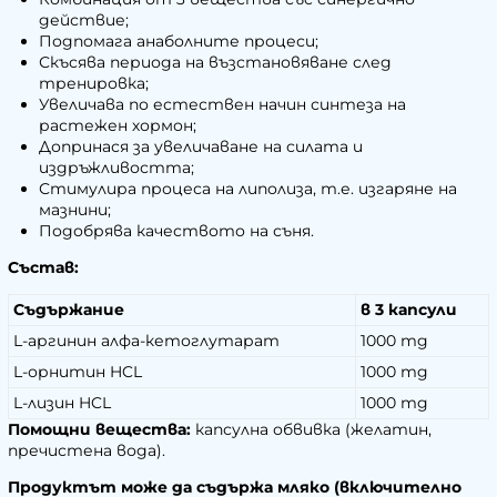
действие;
Подпомага анаболните процеси;
Скъсява периода на възстановяване след
тренировка;
Увеличава по естествен начин синтеза на
растежен хормон;
Допринася за увеличаване на силата и
издръжливостта;
Стимулира процеса на липолиза, т.е. изгаряне на
мазнини;
Подобрява качеството на съня.
Състав:
Съдържание
в 3 капсули
L-аргинин алфа-кетоглутарат
1000 mg
L-орнитин HCL
1000 mg
L-лизин HCL
1000 mg
Помощни вещества:
капсулна обвивка (желатин,
пречистена вода).
Продуктът може да съдържа мляко (включително