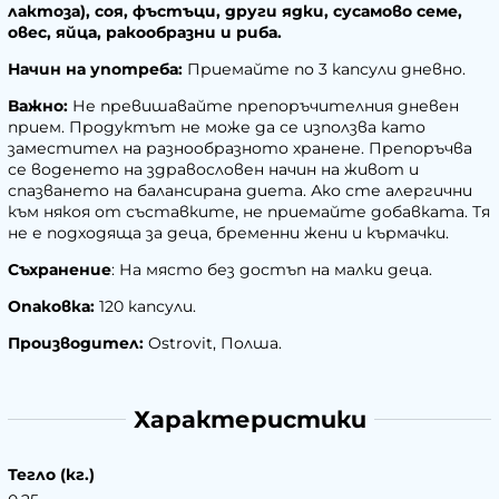
лактоза), соя, фъстъци, други ядки, сусамово семе,
овес, яйца, ракообразни и риба.
Начин на употреба:
Приемайте по 3 капсули дневно.
Важно:
Не превишавайте препоръчителния дневен
прием. Продуктът не може да се използва като
заместител на разнообразното хранене. Препоръчва
се воденето на здравословен начин на живот и
спазването на балансирана диета. Ако сте алергични
към някоя от съставките, не приемайте добавката. Тя
не е подходяща за деца, бременни жени и кърмачки.
Съхранение
: На място без достъп на малки деца.
Опаковка:
120 капсули.
Производител:
Ostrovit, Полша.
Характеристики
Тегло (кг.)