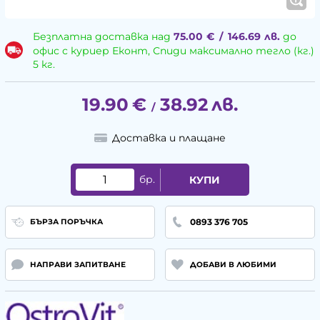
Безплатна доставка над
75.00
€
/
146.69
лв.
до
офис с куриер Еконт, Спиди максимално тегло (кг.)
5 кг.
19.90
€
38.92
лв.
/
Доставка и плащане
бр.
КУПИ
0893 376 705
БЪРЗА ПОРЪЧКА
НАПРАВИ ЗАПИТВАНЕ
ДОБАВИ В ЛЮБИМИ