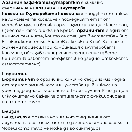
Аргинин алфа-кетоглутаратът
е химично
съединение на
аргинин
и
глутарова
киселина
.
Глутаровата киселина
е продукт от цикъла
на лимонената киселина - последният етап от
метаболизма на всички организми, дишащи с кислород,
известен като "цикъл на Кребс".
Аргининът
е една от
аминокиселините, които се срещат в естествен вид
в човешкото тяло. Участва активно в най-важните
жизнени процеси. При комбинация с глутаровата
киселина, образува синергично съединение (двете
вещества работят по-ефективно заедно, отколкото
самостоятелно).
L-орнитин
L-орнитинът
е органично химично съединение - една
от трите аминокиселини, участващи в цикъла на
уреята, заедно с L-аргинина и L-цитрулина. Ето защо е
изключително важен за оптималното функциониране
на нашето тяло.
L-лизин
L-лизинът
е органично химично съединение от
групата на есенциалните (незаменими) аминокиселини.
Човешкото тяло не може да го синтезира