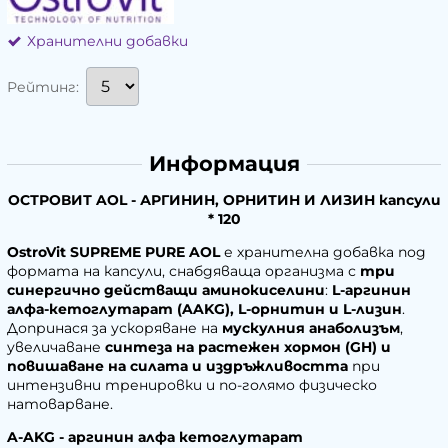
Хранителни добавки
Рейтинг:
Информация
ОСТРОВИТ AOL - АРГИНИН, ОРНИТИН И ЛИЗИН капсули
* 120
OstroVit SUPREME PURE AOL
е хранителна добавка под
формата на капсули, снабдяваща организма с
три
синергично действащи аминокиселини
:
L-аргинин
алфа-кетоглутарат (AAKG), L-орнитин и L-лизин
.
Допринася за ускоряване на
мускулния анаболизъм
,
увеличаване
синтеза на растежен хормон
(GH)
и
повишаване на силата
и
издръжливостта
при
интензивни тренировки и по-голямо физическо
натоварване.
A-AKG - аргинин алфа кетоглутарат