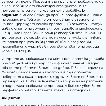
самостоятелно. Поради тази причина е необходимо да
си го набавяме от балансираната диета или с
помощта на различни хранителни добавки.
L-
лизинът
е много важен за правилното функциониране
на организма. Той е едно от основните съединения,
които изграждат всички протеини в тялото. Оттук
идва и името на групата - протеинови аминокиселини.
L-лизинът играе важна роля за абсорбцията на калций.
Допринася за изграждането на чиста мускулна тъкан.
Ускорява процеса на възстановяване след тежки
наранявания и участва в производството на редица
хормони и ензими.
И трите аминокиселини са истинска „аптечка за първа
помощ“ за всеки културист и фитнес маниак. Заедно,
обаче, те работят в пъти по-добре. Това е синергична
"бомба", благодарение на която ще "придобиете"
невероятна сила, енергия и издръжливост по време на
тренировка. Повишава нивата на хормона на растежа
и подпомага анаболните процеси. А вие се чувствате
перфектно, както в залата, така и на стадиона.
Акценти:
Комбинация от 3 вещества със синергично