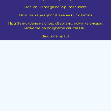
Политиката за поверителност
Политика за използване на бисквитки
При възникване на спор, свързан с покупка онлайн,
можете да ползвате сайта ОРС
Вашите права
Отказ от сделка
VALIVAL - ИЗРАБОТКА НА ИНТЕРНЕТ ПОРТАЛ
За Нас
Карта на сайта
Контакти
Духовно развитие
Езотерика
Алтернативно лечение
Медия