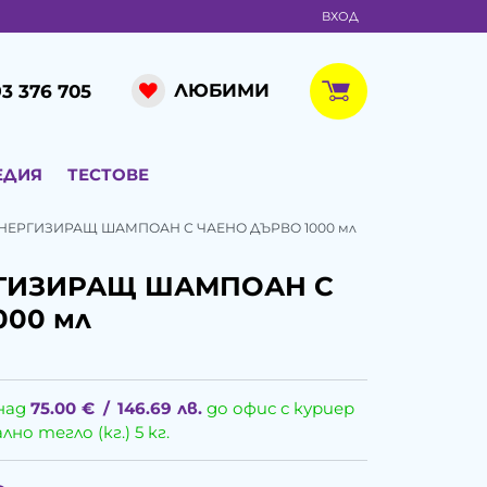
ВХОД
ЛЮБИМИ
3 376 705
ЕДИЯ
ТЕСТОВЕ
НЕРГИЗИРАЩ ШАМПОАН С ЧАЕНО ДЪРВО 1000 мл
РГИЗИРАЩ ШАМПОАН С
000 мл
над
75.00
€
/
146.69
лв.
до офис с куриер
о тегло (кг.) 5 кг.