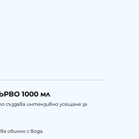
РВО 1000 мл
о създава интензивно усещане за
ва обилно с вода.