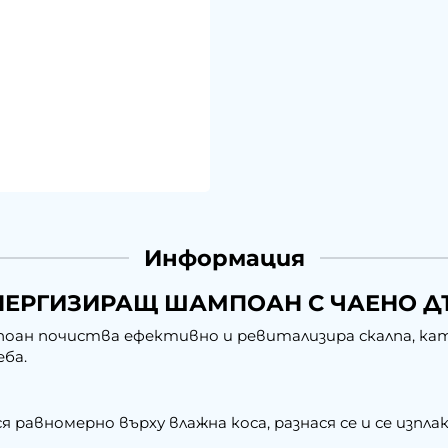
Информация
НЕРГИЗИРАЩ ШАМПОАН С ЧАЕНО ДЪ
ан почиства ефективно и ревитализира скалпа, кат
еба.
равномерно върху влажна коса, разнася се и се изплак