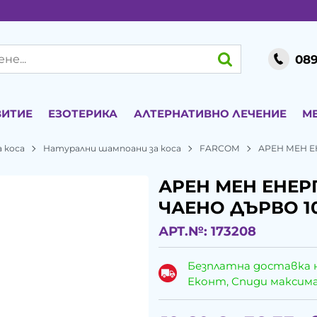
089
ВИТИЕ
ЕЗОТЕРИКА
АЛТЕРНАТИВНО ЛЕЧЕНИЕ
М
 коса
Натурални шампоани за коса
FARCOM
АРЕН МЕН Е
АРЕН МЕН ЕНЕ
ЧАЕНО ДЪРВО 1
АРТ.№:
173208
Безплатна доставка 
Еконт, Спиди максималн