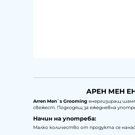
АРЕН МЕН Е
Arren Men`s Grooming
енергизиращ шампо
свежест. Подходящ за ежедневна употр
Начин на употреба:
Малко количество от продукта се нанася 