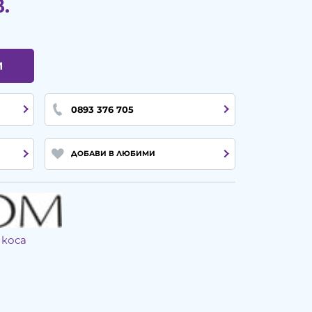
в.
И
0893 376 705
ДОБАВИ В ЛЮБИМИ
 коса