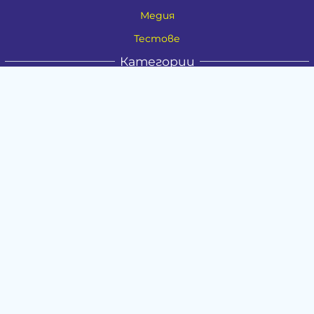
Медия
Тестове
Категории
Амулети, Талисмани, Фън Шуй
Материя
Бижута
Ритуални предмети
Здраве
Натурална козметика
Пособия
Книги и списания
Поводи
Хоби и свободно време