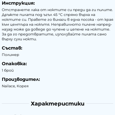
Инструкция:
Отстранете лака от ноктите си преди да ги пилите.
Дръжте пилата под ъгъл 45 °C спрямо върха на
ноктите си. Правете го винаги в една посока - от края
към центъра на нокътя. Неправилното пилене напред-
назад може да доведе до чупене и цепене на ноктите.
За да го предотвратите, използвайте пилата само
върху сухи нокти.
Състав:
Полимер
Опаковка:
1 брой
Производител:
Nailace, Корея
Характеристики