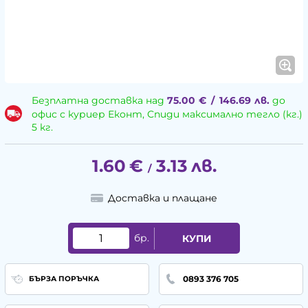
Безплатна доставка над
75.00
€
/
146.69
лв.
до
офис с куриер Еконт, Спиди максимално тегло (кг.)
5 кг.
1.60
€
3.13
лв.
/
Доставка и плащане
бр.
КУПИ
0893 376 705
БЪРЗА ПОРЪЧКА