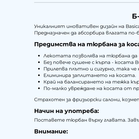
Б
Уникалният иновативен дизайн на Basica
Предназначен да абсорбира влагата по-
Предимства на тюрбана за кос
Лекотата позволява на тюрбана да 
Без повече сушене с кърпа - косата 
Прилепва плътно и сигурно, така че
Елиминира заплитането на косата.
Край на балансирането на тежка кър
По-малко увреждане на косата от пр
Страхотен за фризьорски салони, козме
Начин на употреба:
Поставете тюрбан върху главата. Завъ
Внимание: