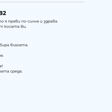
82
 я прави по-силна и здрава.
т косата Ви.
бира влагата.
е.
е!
ната среда.