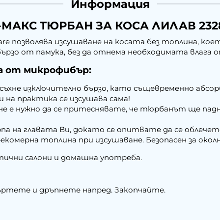
Информация
-МАКС ТЮРБАН ЗА КОСА ЛИЛАВ 232
re позволява изсушаване на косата без топлина, което
бързо от памука, без да отнема необходимата влага о
а от микрофибър:
съхне изключително бързо, като същевременно абсор
Ви на практика се изсушава сама!
 не е нужно да се притеснявате, че тюрбанът ще падн
па на главата Ви, докато се опитвате да се облечет
екомерна топлина при изсушаване. Безопасен за окол
тични салони и домашна употреба.
ртете и дръпнете напред. Закопчайте.