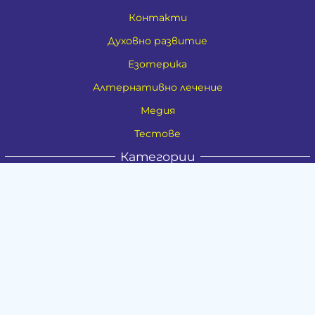
Контакти
Духовно развитие
Езотерика
Алтернативно лечение
Медия
Тестове
Категории
Амулети, Талисмани, Фън Шуй
Материя
Бижута
Ритуални предмети
Здраве
Натурална козметика