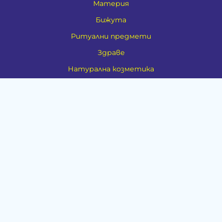
Материя
Бижута
Ритуални предмети
Здраве
Натурална козметика
Пособия
Книги и списания
Поводи
Хоби и свободно време
Музика
Материали
Дейности