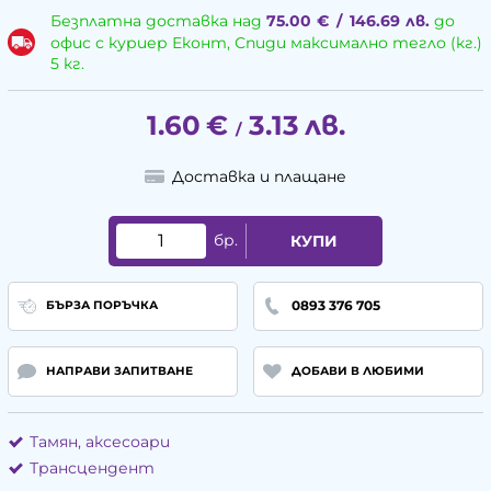
Безплатна доставка над
75.00
€
/
146.69
лв.
до
офис с куриер Еконт, Спиди максимално тегло (кг.)
5 кг.
1.60
€
3.13
лв.
/
Доставка и плащане
бр.
КУПИ
0893 376 705
БЪРЗА ПОРЪЧКА
НАПРАВИ ЗАПИТВАНЕ
ДОБАВИ В ЛЮБИМИ
Тамян, аксесоари
Трансцендент