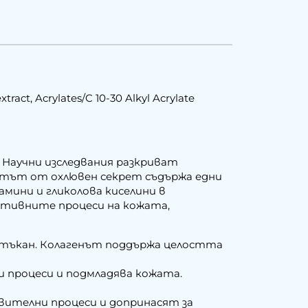
xtract, Acrylates/C 10-30 Alkyl Acrylate
. Научни изследвания разкриват
ктът от охлювен секрет съдържа едни
мини и гликолова киселини в
ративните процеси на кожата,
тъкан. Колагенът поддържа целостта
 процеси и подмладява кожата.
ителни процеси и допринасят за