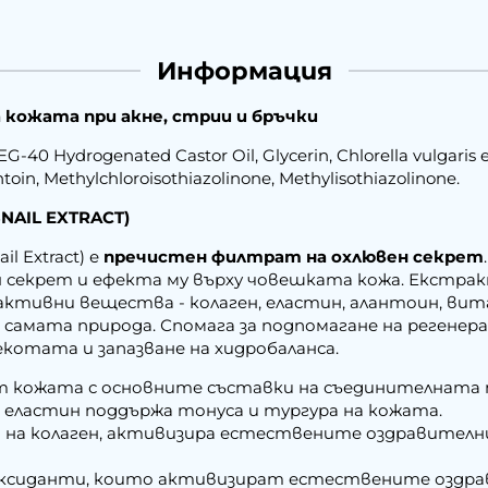
Информация
а кожата при акне, стрии и бръчки
EG-40 Hydrogenated Castor Oil, Glycerin, Chlorella vulgaris e
toin, Methylchloroisothiazolinone, Methylisothiazolinone.
NAIL EXTRACT)
l Extract) е
пречистен филтрат на охлювен секрет
 секрет и ефекта му върху човешката кожа. Екстра
ктивни вещества - колаген, еластин, алантоин, вита
 самата природа. Спомага за подпомагане на регене
котата и запазване на хидробаланса.
 кожата с основните съставки на съединителната 
 еластин поддържа тонуса и тургура на кожата.
на колаген, активизира естествените оздравителни
оксиданти, които активизират естествените оздрав