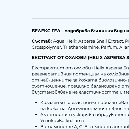
БЕЛЕКС ГЕЛ - подобрява външния вид н
Състав:
Aqua, Helix Aspersa Snail Extract, P
Crosspolymer, Triethanolamine, Parfum, Allan
ЕКСТРАКТ ОТ ОХЛЮВИ (HELIX ASPERSA S
Екстрактът от охлюви (Helix Aspersa Snai
регенеративния потенциал на охлювния
от най-ценните за кожата биологично-а
съотношение, прецизно балансирано от
възстановяване на еластичността и ме
Колагенът и еластинът обогатяват
на кожата. Допълнителният внос на
Алантоинът ускорява образуването 
Успокоява кожата.
Витамините А, С, Е са мощни анти