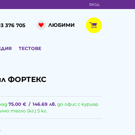
ВХОД
ЛЮБИМИ
3 376 705
ЕДИЯ
ТЕСТОВЕ
мл ФОРТЕКС
над
75.00
€
/
146.69
лв.
до офис с куриер
о тегло (кг.) 5 кг.
.