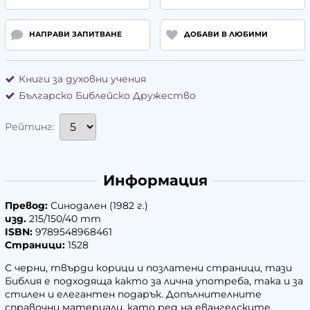
НАПРАВИ ЗАПИТВАНЕ
ДОБАВИ В ЛЮБИМИ
Книги за духовни учения
Българско Библейско Дружество
Рейтинг:
Информация
Превод:
Синодален (1982 г.)
изд.
215/150/40 mm
ISBN:
9789548968461
Страници:
1528
С черни, твърди корици и позлатени страници, тази
Библия е подходяща както за лична употреба, така и за
стилен и елегантен подарък. Допълнителните
справочни материали, като ред на евангелските