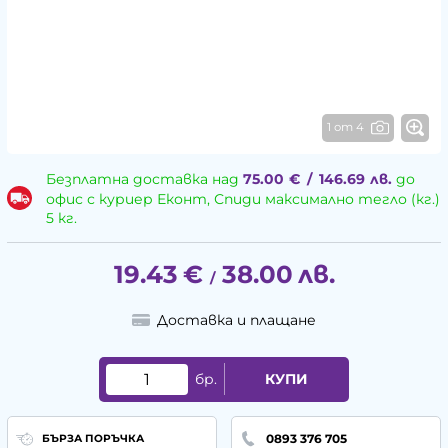
1 от 4
Безплатна доставка над
75.00
€
/
146.69
лв.
до
офис с куриер Еконт, Спиди максимално тегло (кг.)
5 кг.
19.43
€
38.00
лв.
/
Доставка и плащане
бр.
КУПИ
0893 376 705
БЪРЗА ПОРЪЧКА