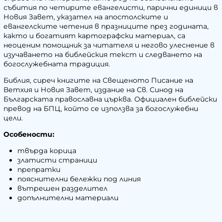
събития по четирите евангелисти, парични единици в
Новия Завет, указател на апостолските и
евангелските четения в празниците през годината,
както и богатият картографски материал, са
неоценим помощник за читателя и негово улеснение в
изучаването на библейския текст и следването на
богослужебната традиция.
Библия, сиреч книгите на Свещеното Писание на
Ветхия и Новия Завет, издание на Св. Синод на
Българската православна църква. Официален библейски
превод на БПЦ, който се използва за богослужебни
цели.
Особености:
твърда корица
златисти страници
препратки
пояснителни бележки под линия
вътрешен разделител
допълнителни материали