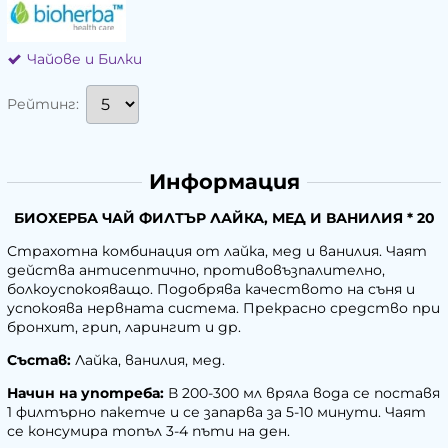
Чайове и Билки
Рейтинг:
Информация
БИОХЕРБА ЧАЙ ФИЛТЪР ЛАЙКА, МЕД И ВАНИЛИЯ * 20
Страхотна комбинация от лайка, мед и ванилия. Чаят
действа антисептично, противовъзпалително,
болкоуспокояващо. Подобрява качеството на съня и
успокоява нервната система. Прекрасно средство при
бронхит, грип, ларингит и др.
Състав:
Лайка, ванилия, мед.
Начин на употреба:
В 200-300 мл вряла вода се поставя
1 филтърно пакетче и се запарва за 5-10 минути. Чаят
се консумира топъл 3-4 пъти на ден.