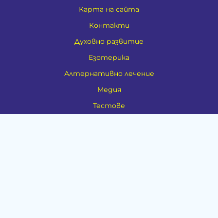
Карта на сайта
Контакти
Духовно развитие
Езотерика
Алтернативно лечение
Медия
Тестове
Категории
Амулети, Талисмани, Фън Шуй
Материя
Бижута
Ритуални предмети
Здраве
Натурална козметика