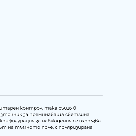
итарен контрол, така също в
източник за преминаваща светлина
 конфигурация за наблюдения се използва
т на тъмното поле, с поляризирана