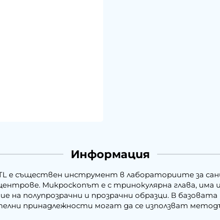
Информация
TL е съществен инструмент в лабораториите за сан
ентрове. Микроскопът е с тринокулярна глава, има 
ие на полупрозрачни и прозрачни образци. В базовата
елни принадлежности могат да се използват методъ