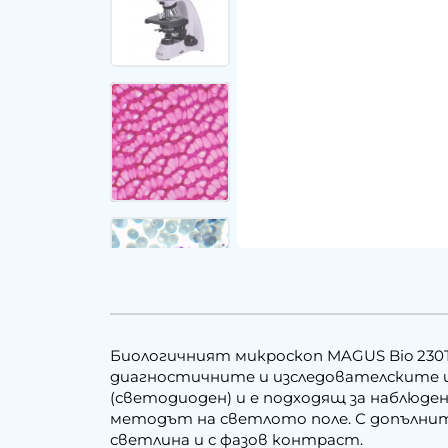
Биологичният микроскоп MAGUS Bio 230
диагностичните и изследователските ц
(светодиоден) и е подходящ за наблюден
методът на светлото поле. С допълнит
светлина и с фазов контраст.