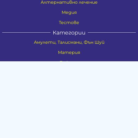
Алтернативно лечение
Медия
Тестове
Категории
Амулети, Талисмани, Фън Шуй
Материя
Бижута
Ритуални предмети
Здраве
Натурална козметика
Пособия
Книги и списания
Поводи
Хоби и свободно време