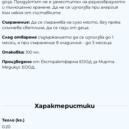
доза. Продуктът не е заместител на разнообразното
и пълноценно хранене. Да не се използва при алергия
към някоя от съставките.
Съхранение:
Да се съхранява на сухо място, без пряка
слънчева светлина. Да се пази от деца.
След отваряне
съдържанието да се използва до 1
месец, а при съхранение в хладилник - до 3 месеца.
Опаковка:
100 мл.
Произведено
от Екстрактфарма ЕООД за Мирта
Медикус ЕООД.
Характеристики
Тегло (кг.)
0.20