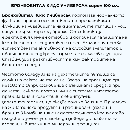
БРОНХОВИТАЛ КИДС УНИВЕРСАЛ сироп 100 мл.
Бронховитал Кидс Универсал
подпомага нормалното
функциониране и естествените пречистващи
функции на лигавиците на дихателните пътища - нос,
синуси, гърло, трахея, бронхи. Способства за
ефективния имунен отговор и допринася за защита на
клетките от оксидативен стрес. Благоприятства
естествената активност на слуховия анализатор и
обонянието и подкрепя нормалната гласова функция.
Стабилизира реактивността към факторите на
външната среда.
Честото боледуване на дихателните пътища се
дължи на факта, че те са на "входа" на организма при
неговото съприкосновение с външната среда, а при
децата неукрепналата имунна система и честото
пребиваване в колективи с евентуални
заразоносители също оказва голямо влияние. Приемът
на животински продукти и рафинирани захари и
брашна в комбинация с недостатъчното количество
плодове и зеленчуци може да доведе до появата на
алергии и витаминно-минерални дефицити.