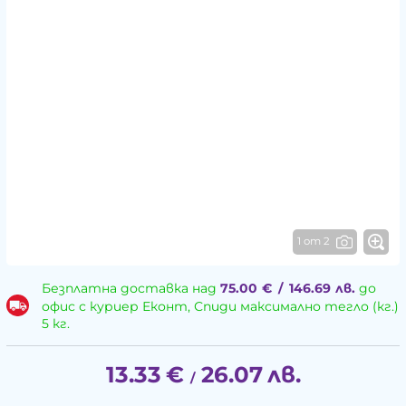
1 от 2
Безплатна доставка над
75.00
€
/
146.69
лв.
до
офис с куриер Еконт, Спиди максимално тегло (кг.)
5 кг.
13.33
€
26.07
лв.
/