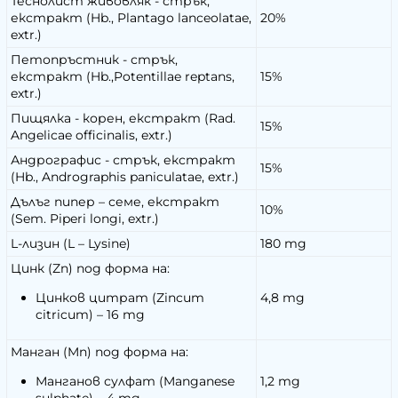
Теснолист живовляк - стрък,
екстракт (Hb., Plantago lanceolatae,
20%
extr.)
Петопръстник - стрък,
екстракт (Hb.,Potentillae reptans,
15%
extr.)
Пищялка - корен, екстракт (Rad.
15%
Angelicae officinalis, extr.)
Андрографис - стрък, екстракт
15%
(Hb., Andrographis paniculatae, extr.)
Дълъг пипер – семе, екстракт
10%
(Sem. Piperi longi, extr.)
L-лизин (L – Lysine)
180 mg
Цинк (Zn) под форма на:
Цинков цитрат (Zincum
4,8 mg
citricum) – 16 mg
Манган (Mn) под форма на:
Манганов сулфат (Manganese
1,2 mg