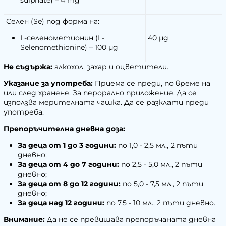
sulphate) – 4 mg
Селен (Se) под форма на:
L-селенометионин (L-
40 µg
Selenomethionine) – 100 µg
Не съдържа:
алкохол, захар и оцветители.
Указание за употреба:
Приема се преди, по време на
или след хранене. За перорално приложение. Да се
използва мерителната чашка. Да се разклати преди
употреба.
Препоръчителна дневна доза:
За деца от 1 до 3 години:
по 1,0 - 2,5 мл., 2 пъти
дневно;
За деца от 4 до 7 години:
по 2,5 - 5,0 мл., 2 пъти
дневно;
За деца от 8 до 12 години:
по 5,0 - 7,5 мл., 2 пъти
дневно;
За деца над 12 години:
по 7,5 - 10 мл., 2 пъти дневно.
Внимание:
Да не се превишава препоръчаната дневна