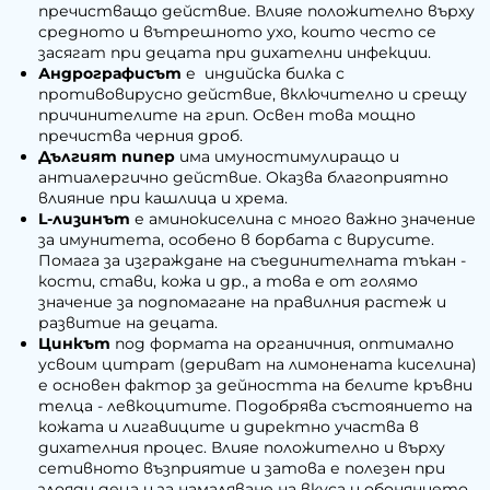
пречистващо действие. Влияе положително върху
средното и вътрешното ухо, които често се
засягат при децата при дихателни инфекции.
Андрографисът
е индийска билка с
противовирусно действие, включително и срещу
причинителите на грип. Освен това мощно
пречиства черния дроб.
Дългият пипер
има имуностимулиращо и
антиалергично действие. Оказва благоприятно
влияние при кашлица и хрема.
L-лизинът
е аминокиселина с много важно значение
за имунитета, особено в борбата с вирусите.
Помага за изграждане на съединителната тъкан -
кости, стави, кожа и др., а това е от голямо
значение за подпомагане на правилния растеж и
развитие на децата.
Цинкът
под формата на органичния, оптимално
усвоим цитрат (дериват на лимонената киселина)
е основен фактор за дейността на белите кръвни
телца - левкоцитите. Подобрява състоянието на
кожата и лигавиците и директно участва в
дихателния процес. Влияе положително и върху
сетивното възприятие и затова е полезен при
злояди деца и за намаляване на вкуса и обонянието.