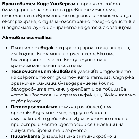
Бронховител Кидс Универсал
е продукт, който
благодарение на опита на древните лечители,
съчетан със съвременните познания и технологии за
екстрахиране, оказва многостранно полезно действие
и подпомага функционирането на детския организъм.
Активни съставки:
Плодът от
бъзак
, съдържащ проантоцианидини,
гликозиди, витамини и други съставки има
благоприятен ефект върху имунната и
храносмилателната система.
Теснолистният живовляк
улеснява отделянето
на секретите от дихателните пътища. Съдържа
органичен силиций, благодарение на който
белодробните тъкани укрепват и се повишава
устойчивостта им спрямо инфекции, включително
туберкулоза.
Петопръстникът
(пълзящ очиболец) има
противовъзпалително, подсушаващо и
имуноактивно действие. Изключително ценен е
при остри и често изострящи се инфекции на
синусите, бронхите и гърлото.
Пищялката
(ангелика) има антимикробно и