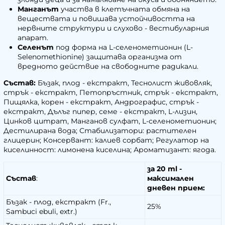
Манганът
участва в клетъчната обмяна на
веществата и повишава устойчивостта на
нервните структури и слухово - вестибуларния
апарат.
Селенът
под форма на L-селенометионин (L-
Selenomethionine) защитава организма от
вредното действие на свободните радикали.
Състав:
Бъзак, плод - екстракт, Теснолист живовляк,
стрък - екстракт, Петопръстник, стрък - екстракт,
Пищялка, корен - екстракт, Андрографис, стрък -
екстракт, Дълъг пипер, семе - екстракт, L-лизин,
Цинков цитрат, Манганов сулфат, L-селенометионин;
Дестилирана вода; Стабилизатори: растителен
глицерин; Консервант: калиев сорбат; Регулатор на
киселинност: лимонена киселина; Ароматизант: ягода.
за 20 ml -
Състав
:
максимален
дневен прием:
Бъзак - плод, екстракт (Fr.,
25%
Sambuci ebuli, extr.)