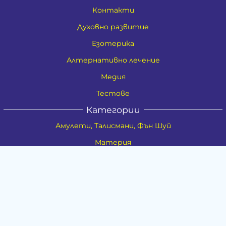
Контакти
Духовно развитие
Езотерика
Алтернативно лечение
Медия
Тестове
Категории
Амулети, Талисмани, Фън Шуй
Материя
Бижута
Ритуални предмети
Здраве
Натурална козметика
Пособия