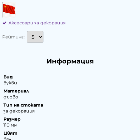
Аксесоари за декорация
Рейтинг:
Информация
Вид
букви
Материал
дърво
Тип на стоката
за декорация
Размер
110 мм
Цвят
бял