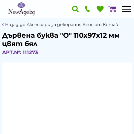
Назад до Аксесоари за декорация Внос от Китай
Дървена буква "O" 110x97x12 мм
цвят бял
АРТ.№:
111273