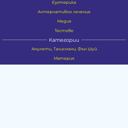
Езотерика
Алтернативно лечение
Медия
Тестове
Категории
Амулети, Талисмани, Фън Шуй
Материя
Бижута
Ритуални предмети
Здраве
Натурална козметика
Пособия
Книги и списания
Поводи