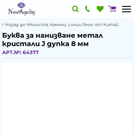
Назад до Мъниста, камъни, синци Внос от Китай
Буква за нанизване метал
кристали J дупка 8 мм
АРТ.№:
64377