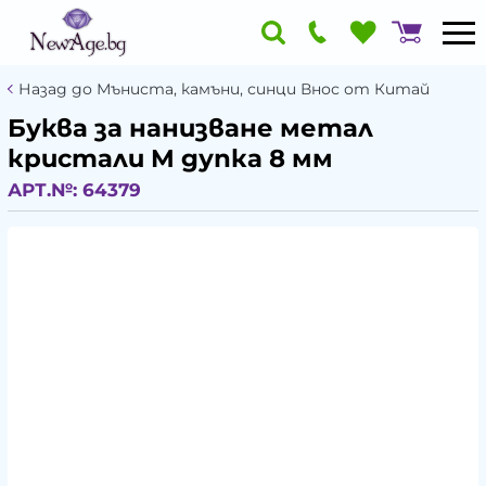
Назад до Мъниста, камъни, синци Внос от Китай
Буква за нанизване метал
кристали M дупка 8 мм
АРТ.№:
64379