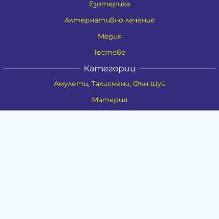
Езотерика
Алтернативно лечение
Медия
Тестове
Категории
Амулети, Талисмани, Фън Шуй
Материя
Бижута
Ритуални предмети
Здраве
Натурална козметика
Пособия
Книги и списания
Поводи