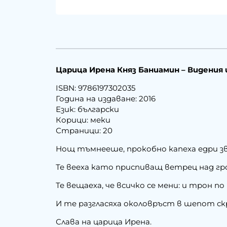
Царица Ирена Княз Баниамин – Видения 
ISBN: 9786197302035
Година на издаване: 2016
Език: български
Корици: меки
Страници: 20
Нощ тъмнееше, прокобно капеха едри зв
Те вееха като приспиващ ветрец над гро
Те вещаеха, че всичко се мени: и трон 
И те разгласяха околовръст в шепот ск
Слава на царица Ирена.