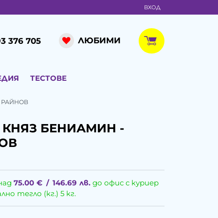
ВХОД
ЛЮБИМИ
3 376 705
ЕДИЯ
ТЕСТОВЕ
Й РАЙНОВ
 КНЯЗ БЕНИАМИН -
ОВ
над
75.00
€
/
146.69
лв.
до офис с куриер
о тегло (кг.) 5 кг.