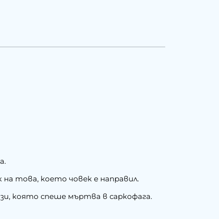
а.
 на това, което човек е направил.
зи, която спеше мъртва в саркофага.