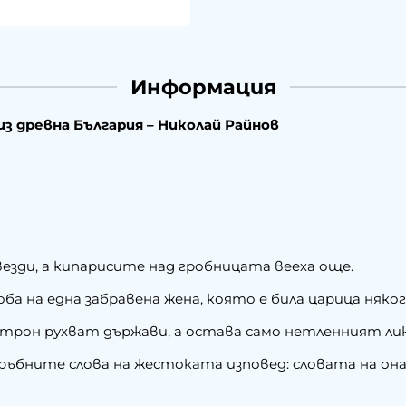
Информация
из древна България – Николай Райнов
езди, а кипарисите над гробницата вееха още.
ба на една забравена жена, която е била царица няког
по трон рухват държави, а остава само нетленният лик
ръбните слова на жестоката изповед: словата на она