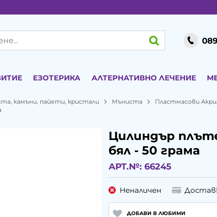
089
ВИТИЕ
ЕЗОТЕРИКА
АЛТЕРНАТИВНО ЛЕЧЕНИЕ
М
ста, камъни, пайети, кристали
Мъниста
Пластмасови Акри
а
Цилиндър плъте
бял - 50 грама
АРТ.№:
66245
Неналичен
Достав
ДОБАВИ В ЛЮБИМИ