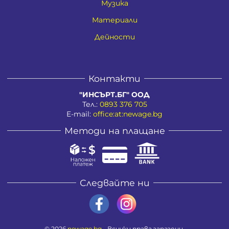
Музика
Материали
Дейности
Контакти
"ИНСЪРТ.БГ" ООД
Тел.:
0893 376 705
E-mail:
office:at:newage.bg
Методи на плащане
Следвайте ни
© 2026
newage.bg
- Всички права запазени.