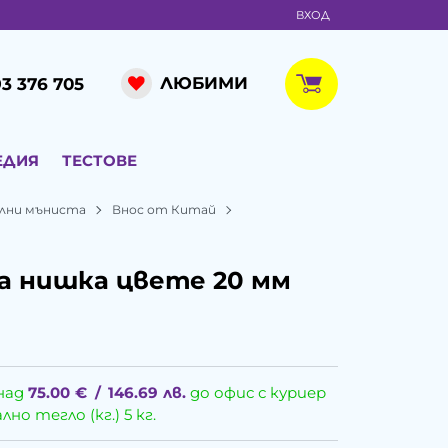
ВХОД
ЛЮБИМИ
3 376 705
ЕДИЯ
ТЕСТОВЕ
лни мъниста
Внос от Китай
а нишка цвете 20 мм
над
75.00
€
/
146.69
лв.
до офис с куриер
о тегло (кг.) 5 кг.