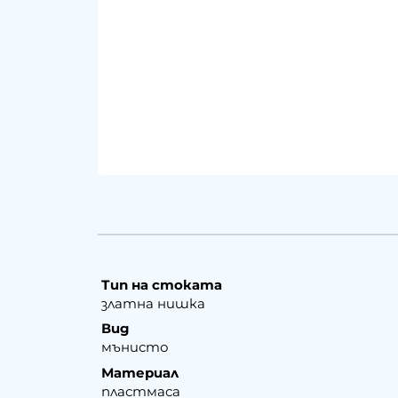
Тип на стоката
златна нишка
Вид
мънисто
Материал
пластмаса