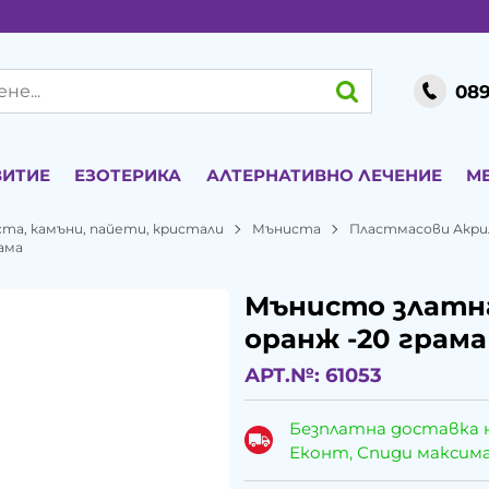
089
ВИТИЕ
ЕЗОТЕРИКА
АЛТЕРНАТИВНО ЛЕЧЕНИЕ
М
ста, камъни, пайети, кристали
Мъниста
Пластмасови Акри
ама
Мънисто златн
оранж -20 грама
АРТ.№:
61053
Безплатна доставка 
Еконт, Спиди максималн