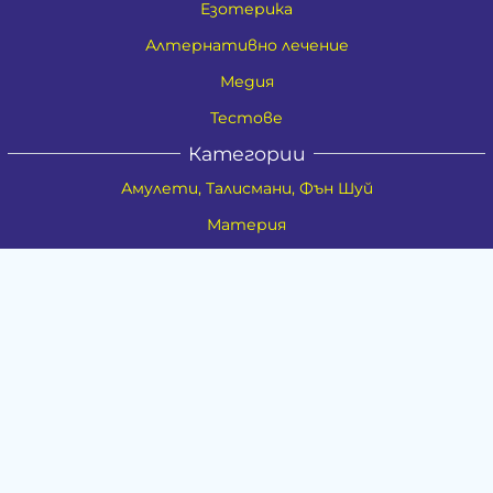
Езотерика
Алтернативно лечение
Медия
Тестове
Категории
Амулети, Талисмани, Фън Шуй
Материя
Бижута
Ритуални предмети
Здраве
Натурална козметика
Пособия
Книги и списания
Поводи