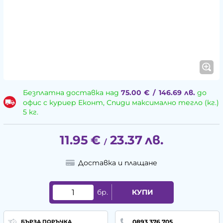
Безплатна доставка над
75.00
€
/
146.69
лв.
до
офис с куриер Еконт, Спиди максимално тегло (кг.)
5 кг.
11.95
€
23.37
лв.
/
Доставка и плащане
бр.
КУПИ
0893 376 705
БЪРЗА ПОРЪЧКА