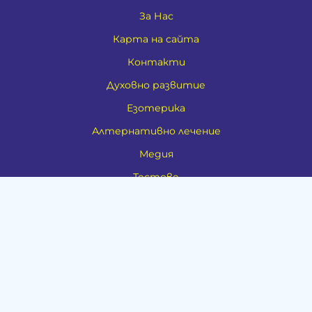
За Нас
Карта на сайта
Контакти
Духовно развитие
Езотерика
Алтернативно лечение
Медия
Тестове
Категории
Амулети, Талисмани, Фън Шуй
Материя
Бижута
Ритуални предмети