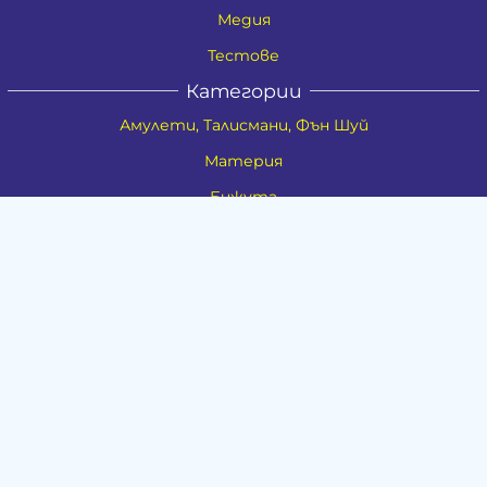
Медия
Тестове
Категории
Амулети, Талисмани, Фън Шуй
Материя
Бижута
Ритуални предмети
Здраве
Натурална козметика
Пособия
Книги и списания
Поводи
Хоби и свободно време
Музика