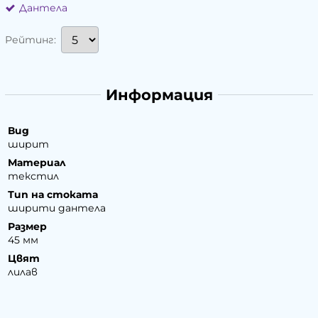
Дантела
Рейтинг:
Информация
Вид
ширит
Материал
текстил
Тип на стоката
ширити дантела
Размер
45 мм
Цвят
лилав