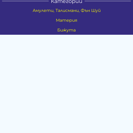
Категории
Амулети, Талисмани, Фън Шуй
Материя
Бижута
Ритуални предмети
Здраве
Натурална козметика
Пособия
Книги и списания
Поводи
Хоби и свободно време
Музика
Материали
Дейности