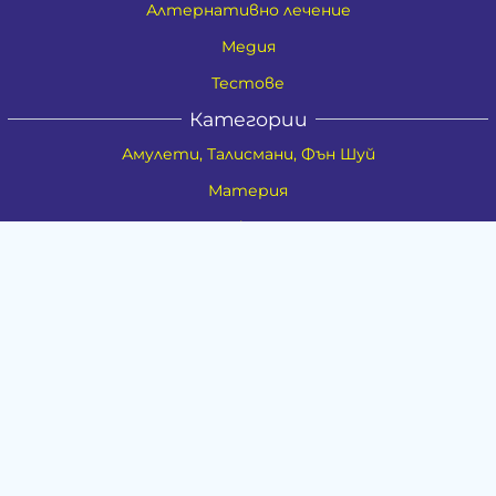
Алтернативно лечение
Медия
Тестове
Категории
Амулети, Талисмани, Фън Шуй
Материя
Бижута
Ритуални предмети
Здраве
Натурална козметика
Пособия
Книги и списания
Поводи
Хоби и свободно време