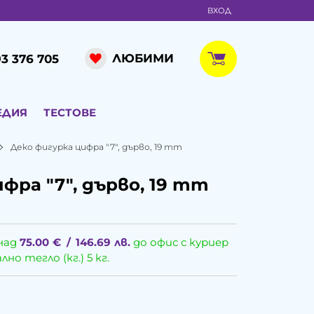
ВХОД
ЛЮБИМИ
3 376 705
ЕДИЯ
ТЕСТОВЕ
Деко фигурка цифра "7", дърво, 19 mm
фра "7", дърво, 19 mm
над
75.00
€
/
146.69
лв.
до офис с куриер
о тегло (кг.) 5 кг.