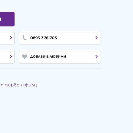
И
0893 376 705
ДОБАВИ В ЛЮБИМИ
т дърво и филц