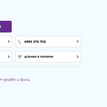
И
0893 376 705
ДОБАВИ В ЛЮБИМИ
т дърво и филц