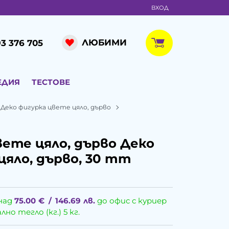
ВХОД
ЛЮБИМИ
3 376 705
ЕДИЯ
ТЕСТОВЕ
Деко фигурка цвете цяло, дърво
вете цяло, дърво Деко
цяло, дърво, 30 mm
над
75.00
€
/
146.69
лв.
до офис с куриер
о тегло (кг.) 5 кг.