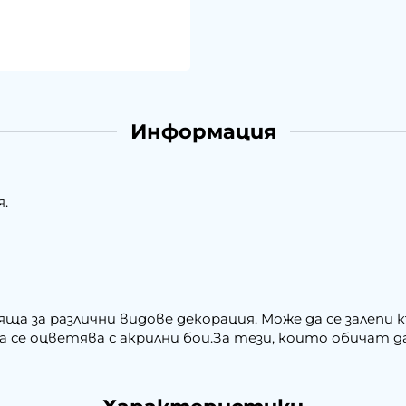
Информация
я.
ща за различни видове декорация. Може да се залепи
 се оцветява с акрилни бои.За тези, които обичат д