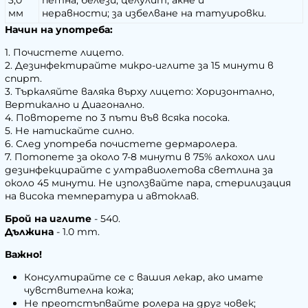
3,0
петна, белези, целулит, акне и
мм
неравности; за избелване на татуировки.
Начин на употреба:
1. Почистете лицето.
2. Дезинфектирайте микро-иглите за 15 минути в
спирт.
3. Търкаляйте валяка върху лицето: Хоризонтално,
Вертикално и Диагонално.
4. Повторете по 3 пъти във всяка посока.
5. Не натискайте силно.
6. След употреба почистете дермаролера.
7. Потопете за около 7-8 минути в 75% алкохол или
дезинфекцирайте с ултравиолетова светлина за
около 45 минути. Не използвайте пара, стерилизация
на висока температура и автоклав.
Брой на иглите
- 540.
Дължина
- 1.0 mm.
Важно!
Консултирайте се с вашия лекар, ако имате
чувствителна кожа;
Не преотстъпвайте ролера на друг човек;