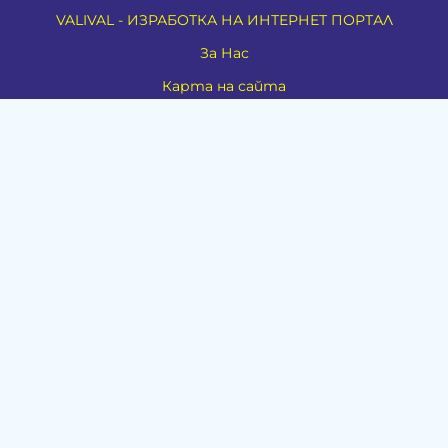
VALIVAL - ИЗРАБОТКА НА ИНТЕРНЕТ ПОРТАЛ
За Нас
Карта на сайта
Контакти
Духовно развитие
Езотерика
Алтернативно лечение
Медия
Тестове
Категории
Амулети, Талисмани, Фън Шуй
Материя
Бижута
Ритуални предмети