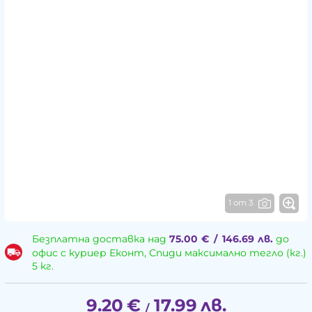
1 от 3
Безплатна доставка над
75.00
€
/
146.69
лв.
до
офис с куриер Еконт, Спиди максимално тегло (кг.)
5 кг.
9.20
€
17.99
лв.
/