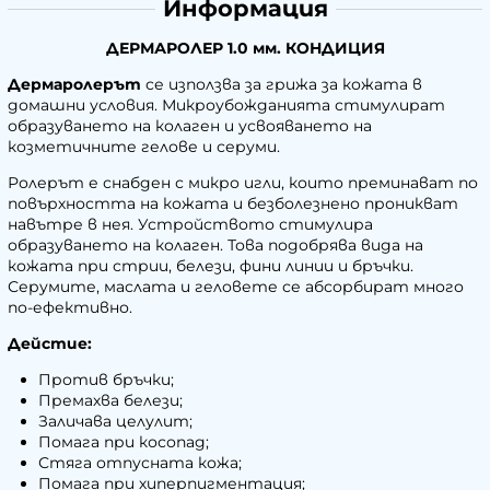
Информация
ДЕРМАРОЛЕР 1.0 мм. КОНДИЦИЯ
Дермаролерът
се използва за грижа за кожата в
домашни условия. Микроубожданията стимулират
образуването на колаген и усвояването на
козметичните гелове и серуми.
Ролерът е снабден с микро игли, които преминават по
повърхността на кожата и безболезнено проникват
навътре в нея. Устройството стимулира
образуването на колаген. Това подобрява вида на
кожата при стрии, белези, фини линии и бръчки.
Серумите, маслата и геловете се абсорбират много
по-ефективно.
Дейстие:
Против бръчки;
Премахва белези;
Заличава целулит;
Помага при косопад;
Стяга отпусната кожа;
Помага при хиперпигментация;