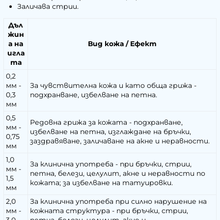
Заличава стрии.
Дъл
жин
а на
Вид кожа / Ефект
игла
та
0,2
мм -
За чувствителна кожа и като обща грижа -
0,3
подхранване, избелване на петна.
мм
0,5
Редовна грижа за кожата - подхранване,
мм -
избелване на петна, изглаждане на бръчки,
0,75
заздравяване, заличаване на акне и неравности.
мм
1,0
За клинична употреба - при бръчки, стрии,
мм -
петна, белези, целулит, акне и неравности по
1,5
кожата; за избелване на татуировки.
мм
2,0
За клинична употреба при силно нарушение на
мм -
кожната структура - при бръчки, стрии,