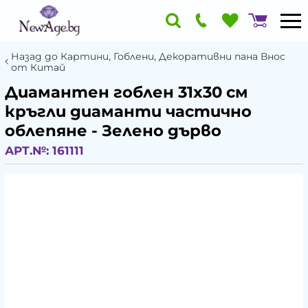
Назад до Картини, Гоблени, Декоративни пана Внос
от Китай
Диамантен гоблен 31x30 см
кръгли диаманти частично
облепяне - Зелено дърво
АРТ.№:
161111