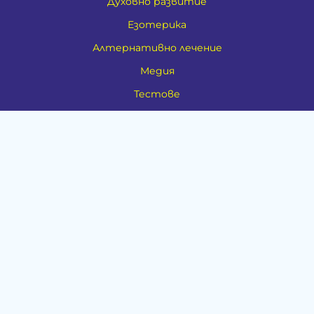
Духовно развитие
Езотерика
Алтернативно лечение
Медия
Тестове
Категории
Амулети, Талисмани, Фън Шуй
Материя
Бижута
Ритуални предмети
Здраве
Натурална козметика
Пособия
Книги и списания