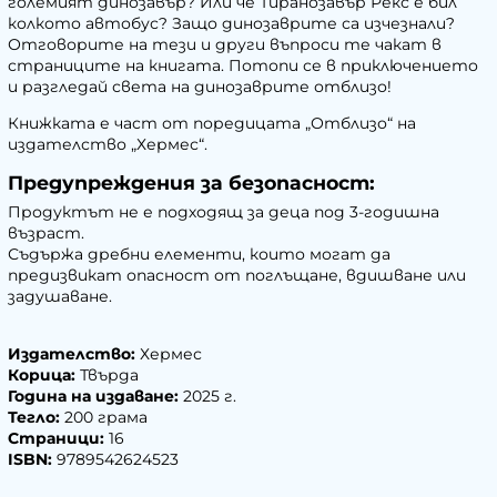
големият динозавър? Или че Тиранозавър Рекс е бил
колкото автобус? Защо динозаврите са изчезнали?
Отговорите на тези и други въпроси те чакат в
страниците на книгата. Потопи се в приключението
и разгледай света на динозаврите отблизо!
Книжката е част от поредицата „Отблизо“ на
издателство „Хермес“.
Предупреждения за безопасност:
Продуктът не е подходящ за деца под 3-годишна
възраст.
Съдържа дребни елементи, които могат да
предизвикат опасност от поглъщане, вдишване или
задушаване.
Издателство:
Хермес
Корица:
Твърда
Година на издаване:
2025 г.
Тегло:
200 грама
Страници:
16
ISBN:
9789542624523