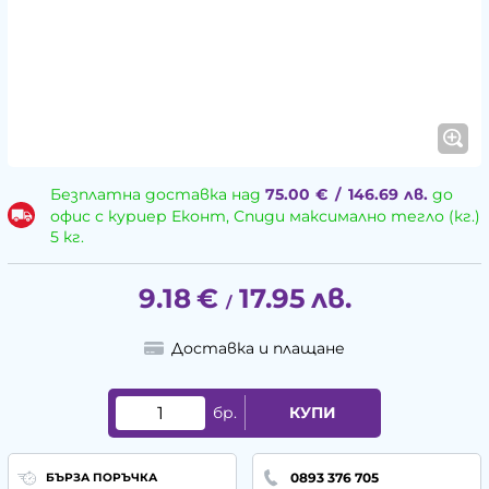
Безплатна доставка над
75.00
€
/
146.69
лв.
до
офис с куриер Еконт, Спиди максимално тегло (кг.)
5 кг.
9.18
€
17.95
лв.
/
Доставка и плащане
бр.
КУПИ
0893 376 705
БЪРЗА ПОРЪЧКА