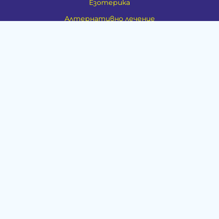
Езотерика
Алтернативно лечение
Медия
Тестове
Категории
Амулети, Талисмани, Фън Шуй
Материя
Бижута
Ритуални предмети
Здраве
Натурална козметика
Пособия
Книги и списания
Поводи