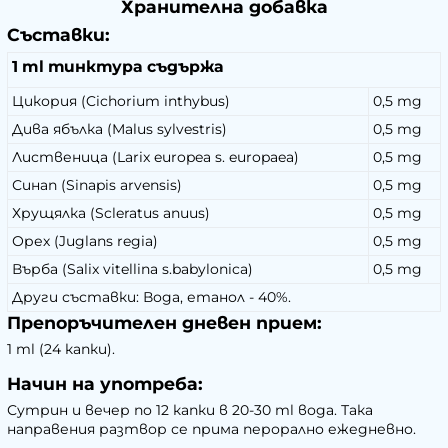
Хранителна добавка
Съставки:
1 ml тинктура съдържа
Цикория (Cichorium inthybus)
0,5 mg
Дива ябълка (Malus sylvestris)
0,5 mg
Лиственица (Larix europea s. europaea)
0,5 mg
Синап (Sinapis arvensis)
0,5 mg
Хрущялка (Scleratus anuus)
0,5 mg
Орех (Juglans regia)
0,5 mg
Върба (Salix vitellina s.babylonica)
0,5 mg
Други съставки: Вода, етанол - 40%.
Препоръчителен дневен прием:
1 ml (24 капки).
Начин на употреба:
Сутрин и вечер по 12 капки в 20-30 ml вода. Така
направения разтвор се прима перорално ежедневно.