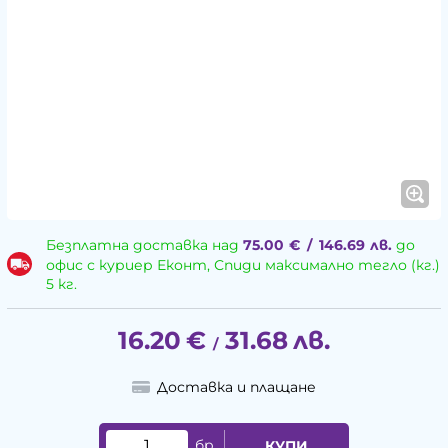
Безплатна доставка над
75.00
€
/
146.69
лв.
до
офис с куриер Еконт, Спиди максимално тегло (кг.)
5 кг.
16.20
€
31.68
лв.
/
Доставка и плащане
бр.
КУПИ