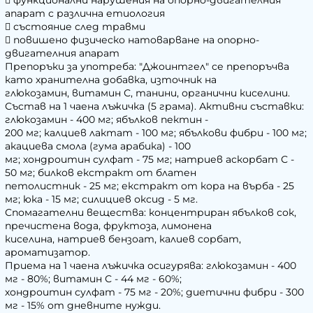
апарат с различна етиология
 състояние след травми
 повишено физическо натоварване на опорно-
двигателния апарат
Препоръки за употреба: "Джоинтгел" се препоръчва
като хранителна добавка, източник на
глюкозамин, витамин С, танини, органични киселини.
Състав на 1 чаена лъжичка (5 грама). Активни съставки:
глюкозамин - 400 мг; ябълков пектин -
200 мг; калциев лактат - 100 мг; ябълкови фибри - 100 мг;
акациева смола (гума арабика) - 100
мг; хондроитин сулфат - 75 мг; натриев аскорбат С -
50 мг; билков екстракт от блатен
петолистник - 25 мг; екстракт от кора на върба - 25
мг; юка - 15 мг; силициев оксид - 5 мг.
Спомагателни вещества: концентриран ябълков сок,
пречистена вода, фруктоза, лимонена
киселина, натриев бензоат, калиев сорбат,
ароматизатор.
Приема на 1 чаена лъжичка осигурява: глюкозамин - 400
мг - 80%; витамин С - 44 мг - 60%;
хондроитин сулфат - 75 мг - 20%; диетични фибри - 300
мг - 15% от дневните нужди.