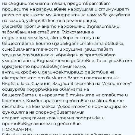
на съединителната тъкан, предотвратяват
процесите на разрушаване на хрущяла и стимулират
регенерирацията му. Хондроитина намалява загубата
на калций, ускорява костна регенерация,
улеснява протичането на хронични възпалителни
заболявания на ставите. Глюкозамина е
ендогенна молекула, активира синтеза на
веществата, които изграждат ставната обвивка,
синовиалната течност и хрущяла, защитават
хрущяла от химически увреждания,притежават
умерено анти-възпалително действие. То се усилва от
изразеното противовъзпалително,
антимикробно и дезинфектиращо действие на
екстрактите от билките блатен петолистник,
върба и юка. Силиция, влизащ в състава на "Джоинтгел"
осигурява поддръжка на обмяната на
веществата и енергията в тъканите на ставите и
костите. Комбинираното действие на активните
съставки на комплекса "Джойнтгел" е нормализиране
функцията на опорно-двигателния
апарат чрез пълна хранителна поддръжка и
противовъзпалително действие.
ПОКАЗАНИЯ:
 функционални нарушения на опорно-двигателния