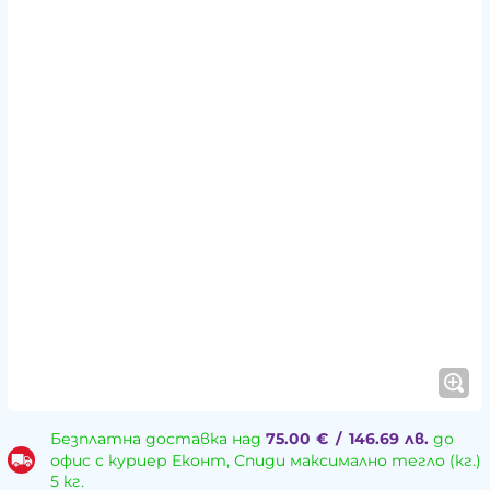
Безплатна доставка над
75.00
€
/
146.69
лв.
до
офис с куриер Еконт, Спиди максимално тегло (кг.)
5 кг.