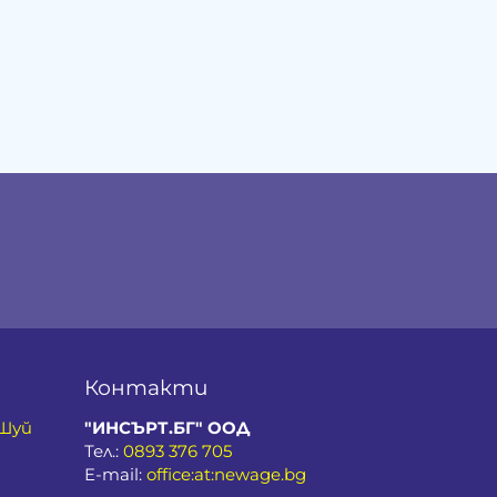
Контакти
 Шуй
"ИНСЪРТ.БГ" ООД
Тел.:
0893 376 705
E-mail:
office:at:newage.bg