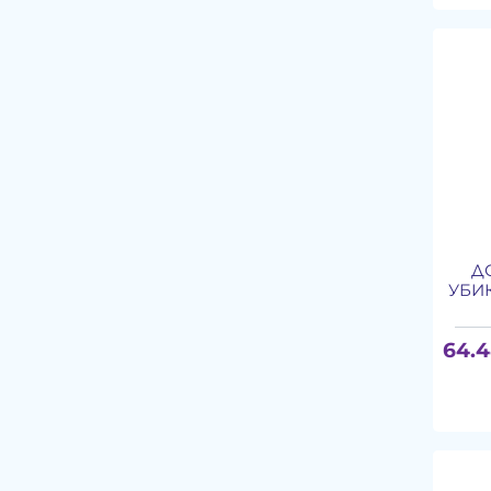
Д
УБИ
64.