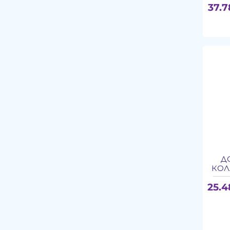
37.7
Д
КОЛ
25.4