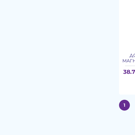
Д
МАГН
38.7
1