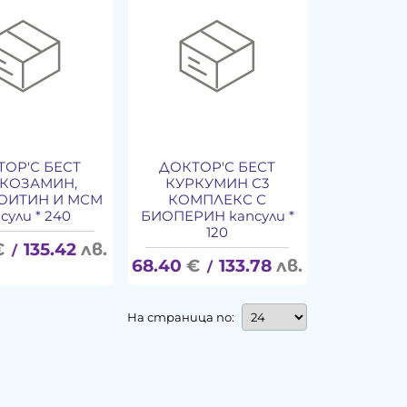
ТОР'С БЕСТ
ДОКТОР'С БЕСТ
КОЗАМИН,
КУРКУМИН С3
ОИТИН И МСМ
КОМПЛЕКС С
сули * 240
БИОПЕРИН капсули *
120
€
135.42
лв.
/
68.40
€
133.78
лв.
/
На страница по: