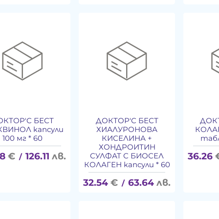
ОКТОР'С БЕСТ
ДОКТОР'С БЕСТ
ДОК
КВИНОЛ капсули
ХИАЛУРОНОВА
КОЛАГ
100 мг * 60
КИСЕЛИНА +
табл
ХОНДРОИТИН
48
€
126.11
лв.
36.26
СУЛФАТ С БИОСЕЛ
/
КОЛАГЕН капсули * 60
32.54
€
63.64
лв.
/