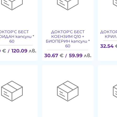
ОКТОР'С БЕСТ
ДОКТОР'С БЕСТ
ДОКТОР
ИДАН капсули *
КОЕНЗИМ Q10 +
КРИЛ 
60
БИОПЕРИН капсули *
32.54
60
0
€
120.09
лв.
/
30.67
€
59.99
лв.
/