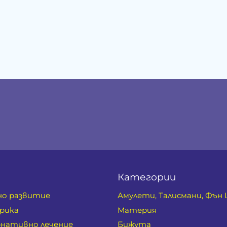
Категории
но развитие
Амулети, Талисмани, Фън
рика
Материя
нативно лечение
Бижута