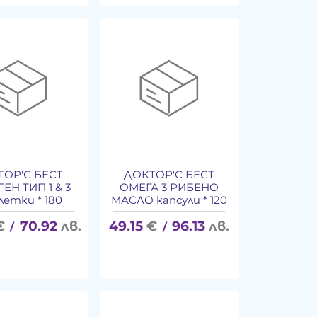
ТОР'С БЕСТ
ДОКТОР'С БЕСТ
ЕН ТИП 1 & 3
ОМЕГА 3 РИБЕНО
етки * 180
МАСЛО капсули * 120
€
70.92
лв.
49.15
€
96.13
лв.
/
/