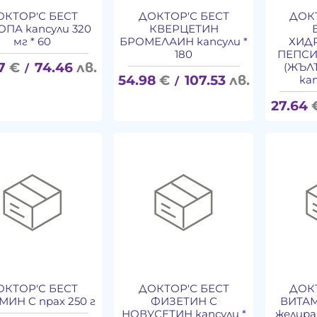
ОКТОР'С БЕСТ
ДОКТОР'С БЕСТ
ДОК
ПА капсули 320
КВЕРЦЕТИН
мг * 60
БРОМЕЛАИН капсули *
ХИД
180
ПЕПСИ
7
€
74.46
лв.
(ЖЪЛ
/
54.98
€
107.53
лв.
кап
/
27.64
ОКТОР'С БЕСТ
ДОКТОР'С БЕСТ
ДОК
МИН C прах 250 г
ФИЗЕТИН С
ВИТАМ
НОВУСЕТИН капсули *
желир