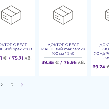
ОКТОР'С БЕСТ
ДОКТОР'С БЕСТ
ДОК
ЕЗИЙ прах 200 г
МАГНЕЗИЙ таблетки
ГЛЮ
100 мг * 240
ХОНДР
1
€
75.71
лв.
кап
/
39.35
€
76.96
лв.
/
69.24
2
3