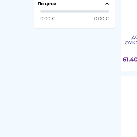
По цена
0.00 €
0.00 €
Д
ФУКО
61.4