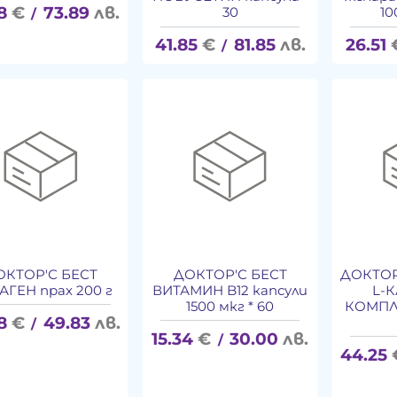
8
€
73.89
лв.
30
10
/
41.85
€
81.85
лв.
26.51
/
ОКТОР'С БЕСТ
ДОКТОР'С БЕСТ
ДОКТОР
АГЕН прах 200 г
ВИТАМИН B12 капсули
L-
1500 мкг * 60
КОМПЛЕ
8
€
49.83
лв.
/
15.34
€
30.00
лв.
/
44.25