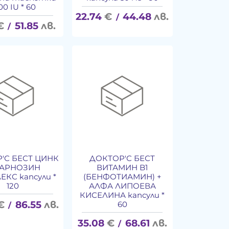
00 IU * 60
22.74
€
44.48
лв.
/
€
51.85
лв.
/
'С БЕСТ ЦИНК
ДОКТОР'С БЕСТ
КАРНОЗИН
ВИТАМИН B1
КС капсули *
(БЕНФОТИАМИН) +
120
АЛФА ЛИПОЕВА
КИСЕЛИНА капсули *
€
86.55
лв.
60
/
35.08
€
68.61
лв.
/