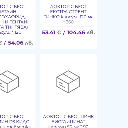
ТОР'С БЕСТ
ДОКТОР'С БЕСТ
БЕТАИН
ЕКСТРА СТРЕНТ
РОХЛОРИД,
ГИНКО капсули 120 мг
Н И ГЕНТАИН
* 360
ТА ТИНТЯВА)
53.41
€
104.46
лв.
сули * 120
/
€
54.06
лв.
/
ТОР'С БЕСТ
ДОКТОР'С БЕСТ ЦИНК
ИН D3 КИДС
БИСГЛИЦИНАТ
ани таблетки
капсули 50 мг * 90