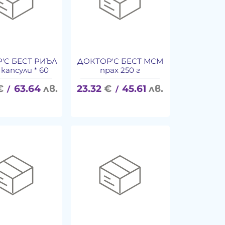
'С БЕСТ РИЪЛ
ДОКТОР'С БЕСТ МСМ
капсули * 60
прах 250 г
€
63.64
лв.
23.32
€
45.61
лв.
/
/