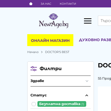
ЗА НАС
КОНТАКТИ
ДУХОВНО РАЗ
ОНЛАЙН МАГАЗИН
Начало
DOCTOR'S BEST
DOC
Филтри
55 Про
Здраве
Статус
Безплатна доставка
(1)