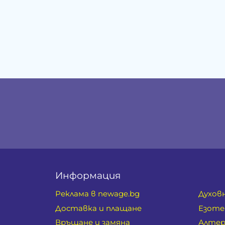
Информация
Реклама в newage.bg
Духов
Доставка и плащане
Езоте
Връщане и замяна
Алтер