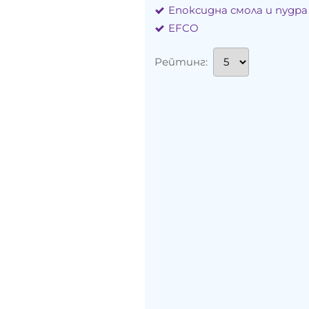
Епоксидна смола и пудра
EFCO
Рейтинг: