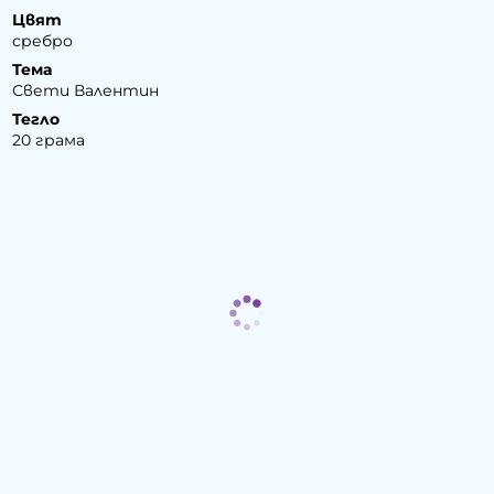
Цвят
сребро
Тема
Свети Валентин
Тегло
20 грама