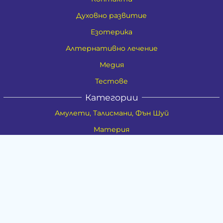
Духовно развитие
Езотерика
Алтернативно лечение
Медия
Тестове
Категории
Амулети, Талисмани, Фън Шуй
Материя
Бижута
Ритуални предмети
Здраве
Натурална козметика
Пособия