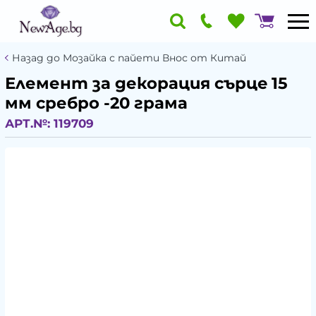
Назад до Мозайка с пайети Внос от Китай
Елемент за декорация сърцe 15
мм сребро -20 грама
АРТ.№:
119709