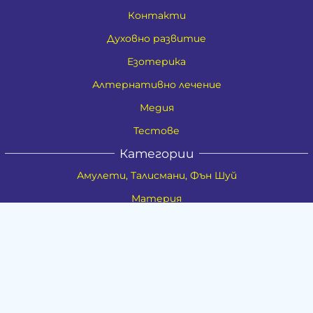
Контакти
Духовно развитие
Езотерика
Алтернативно лечение
Медия
Тестове
Категории
Амулети, Талисмани, Фън Шуй
Материя
Бижута
Ритуални предмети
Здраве
Натурална козметика