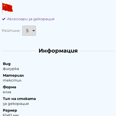
Аксесоари за декорация
Рейтинг:
Информация
Вид
фигурка
Материал
текстил
Форма
елха
Тип на стоката
за декорация
Размер
61х61 мм