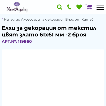
Назад до Аксесоари за декорация Внос от Китай
Елхи за декорация от текстил
цвят злато 61x61 мм -2 броя
АРТ.№:
119960