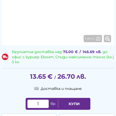
1 от 2
Безплатна доставка над
75.00
€
/
146.69
лв.
до
офис с куриер Еконт, Спиди максимално тегло (кг.)
5 кг.
13.65
€
26.70
лв.
/
Доставка и плащане
бр.
КУПИ