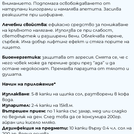
вниманието. Подпомага освобождаването от
натрупани килограми и намалява апетита. Засилва
реакциите при шофиране.
Лечебни свойства:
ефикасно средство за понижаване
на кръвното налягане. Използва се при слабост,
световъртеж и разширени вени. Облекчава парене,
сърбеж. Има добър лифтинг ефект и стяга порите на
лицето.
Биоенергетика:
защитава от агресия. Смята се, че с
него човек може да премине дори през ‘’ада’’ и да
остане недокоснат. Премахва паразита от тялото и
душата.
Начин на приложение*
Изплакване
: 5-8 капки на щипка сол, разтворени в кофа
вода.
Изпарител:
2-4 капки на 15кв.м.
Вътрешен прием:
по 1 капка със захар, мед или сладко
по веднъж на ден. След това да се консумира 200гр.
айран или кисело мляко.
Дезинфекция на предмети:
10 капки върху 0.4 ч.л. сол на
200 гр. водна основа.