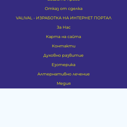
Отказ от сделка
VALIVAL - ИЗРАБОТКА НА ИНТЕРНЕТ ПОРТАЛ
За Нас
Карта на сайта
Контакти
Духовно развитие
Езотерика
Алтернативно лечение
Медия
Тестове
Категории
Амулети, Талисмани, Фън Шуй
Материя