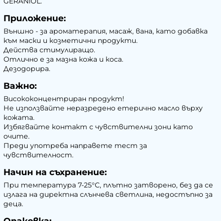
GERANIOL.
Приложение:
Външно - за ароматерапия, масаж, вана, като добавка
към маски и козметични продукти.
Действа стимулиращо.
Отлично е за мазна кожа и коса.
Дезодорира.
Важно:
Висококонцентриран продукт!
Не използвайте неразредено етерично масло върху
кожата.
Избягвайте контакт с чувствителни зони като
очите.
Преди употреба направете тест за
чувствителност.
Начин на съхранение:
При температура 7-25°С, плътно затворено, без да се
излага на директна слънчева светлина, недостъпно за
деца.
Опаковка: