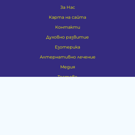
За Нас
Карта на сайта
Контакти
Духовно развитие
Езотерика
Алтернативно лечение
Медия
Тестове
Категории
Амулети, Талисмани, Фън Шуй
Материя
Бижута
Ритуални предмети