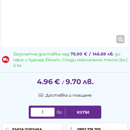
Безплатна доставка над
75.00
€
/
146.69
лв.
до
офис с куриер Еконт, Спиди максимално тегло (кг.)
5 кг.
4.96
€
9.70
лв.
/
Доставка и плащане
бр.
КУПИ
0893 376 705
БЪРЗА ПОРЪЧКА