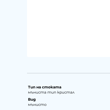
Тип на стоката
мъниста тип кристал
Вид
мънисто