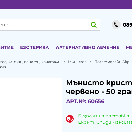
089
ВИТИЕ
ЕЗОТЕРИКА
АЛТЕРНАТИВНО ЛЕЧЕНИЕ
М
ста, камъни, пайети, кристали
Мъниста
Пластмасови Акри
ама
Мънисто криста
червено - 50 гр
АРТ.№:
60656
Безплатна доставка 
Еконт, Спиди максималн