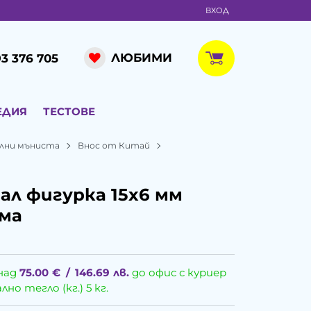
ВХОД
ЛЮБИМИ
3 376 705
ЕДИЯ
ТЕСТОВЕ
лни мъниста
Внос от Китай
л фигурка 15x6 мм
ама
над
75.00
€
/
146.69
лв.
до офис с куриер
о тегло (кг.) 5 кг.