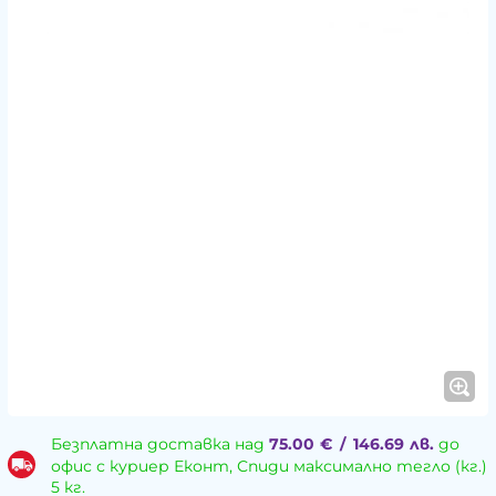
Безплатна доставка над
75.00
€
/
146.69
лв.
до
офис с куриер Еконт, Спиди максимално тегло (кг.)
5 кг.