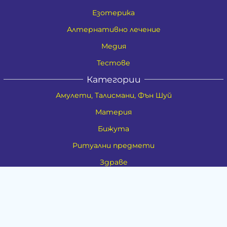
Езотерика
Алтернативно лечение
Медия
Тестове
Категории
Амулети, Талисмани, Фън Шуй
Материя
Бижута
Ритуални предмети
Здраве
Натурална козметика
Пособия
Книги и списания