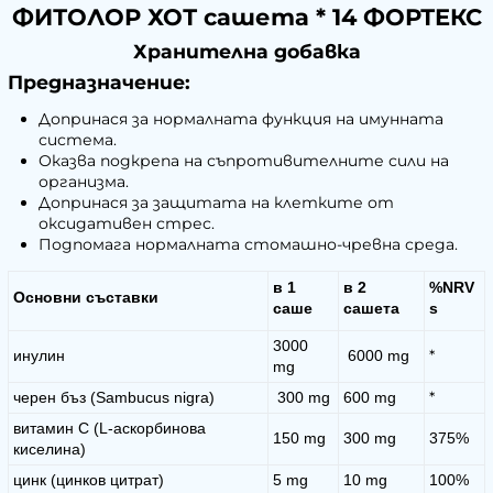
ФИТОЛОР ХОТ сашета * 14 ФОРТЕКС
Хранителна добавка
Предназначение:
Допринася за нормалната функция на имунната
система.
Оказва подкрепа на съпротивителните сили на
организма.
Допринася за защитата на клетките от
оксидативен стрес.
Подпомага нормалната стомашно-чревна среда.
в 1
в 2
%NRV
Основни съставки
саше
сашета
s
3000
*
инулин
6000 mg
mg
*
черен бъз (Sambucus nigra)
300 mg
600 mg
витамин С (L-аскорбинова
150 mg
300 mg
375%
киселина)
цинк (цинков цитрат)
5 mg
10 mg
100%