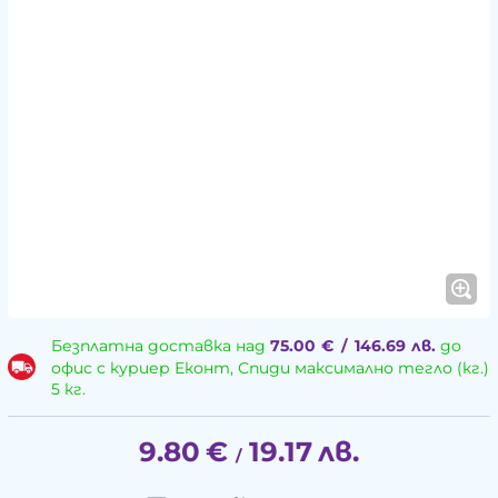
Безплатна доставка над
75.00
€
/
146.69
лв.
до
офис с куриер Еконт, Спиди максимално тегло (кг.)
5 кг.
9.80
€
19.17
лв.
/