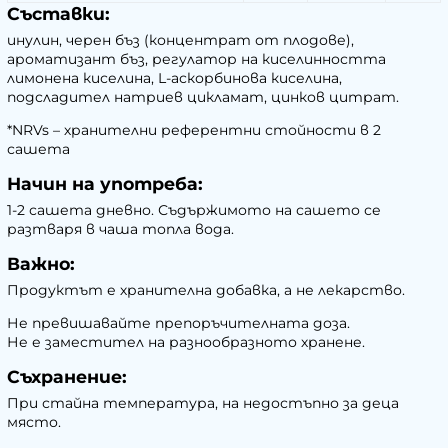
Съставки:
инулин, черен бъз (концентрат от плодове),
ароматизант бъз, регулатор на киселинността
лимонена киселина, L-аскорбинова киселина,
подсладител натриев цикламат, цинков цитрат.
*NRVs – хранителни референтни стойности в 2
сашета
Начин на употреба:
1-2 сашета дневно. Съдържимото на сашето се
разтваря в чаша топла вода.
Важно:
Продуктът е хранителна добавка, а не лекарство.
Не превишавайте препоръчителната доза.
Не е заместител на разнообразното хранене.
Съхранение:
При стайна температура, на недостъпно за деца
място.