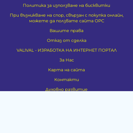
Политика за използване на бисквитки
При възникване на спор, свързан с покупка онлайн,
можете да ползвате сайта ОРС
Вашите права
Отказ от сделка
VALIVAL - ИЗРАБОТКА НА ИНТЕРНЕТ ПОРТАЛ
За Нас
Карта на сайта
Контакти
Духовно развитие
Езотерика
Алтернативно лечение
Медия
Тестове