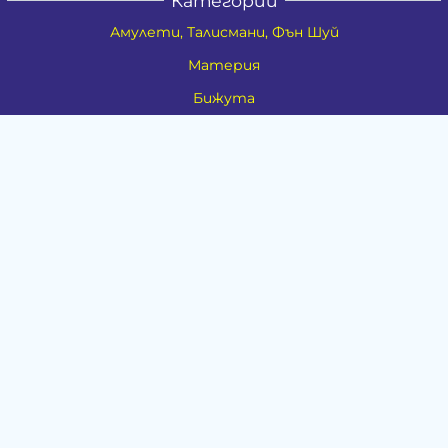
Категории
Амулети, Талисмани, Фън Шуй
Материя
Бижута
Ритуални предмети
Здраве
Натурална козметика
Пособия
Книги и списания
Поводи
Хоби и свободно време
Музика
Материали
Дейности