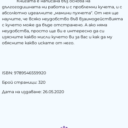
Книгата е написана въз основа на
дългогодишната ни работа и с проблемни кучета, и с
абсолютно идеалните „мамини пухчета“. От нея ще
научите, че всяко неудобство във взаимодействията
с кучето може да бъде отстранено. А ако няма
неудобства, просто ще ви е интересно да си
изясните какво мисли кучето ви за вас и как да му
обясните какво искате от него.
ISBN: 9789546559920
Брой страници: 320
Дата на издаване: 26.05.2020