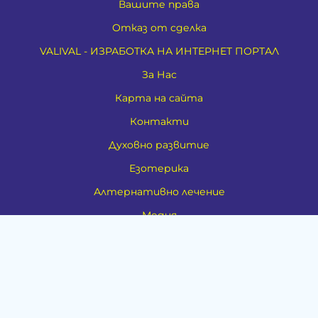
Вашите права
Отказ от сделка
VALIVAL - ИЗРАБОТКА НА ИНТЕРНЕТ ПОРТАЛ
За Нас
Карта на сайта
Контакти
Духовно развитие
Езотерика
Алтернативно лечение
Медия
Тестове
Категории
Амулети, Талисмани, Фън Шуй
Материя