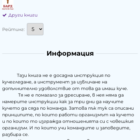
Други книги
Рейтинг:
Информация
Тази книга не е досадна инструкция по
кучегледане, а инструмент за извличане на
допълнително удоволствие от това да имаш куче.
Тя не е помагало за дресиране, в нея няма да
намерите инструкции как за три дни да научите
кучето да сяда по команда. Затова пък тук са описани
принципите, по които работи организмът на кучето
и по които то изгражда отношенията си с човешкия
организъм. И по които учи командите и заповедите,
разбира се.