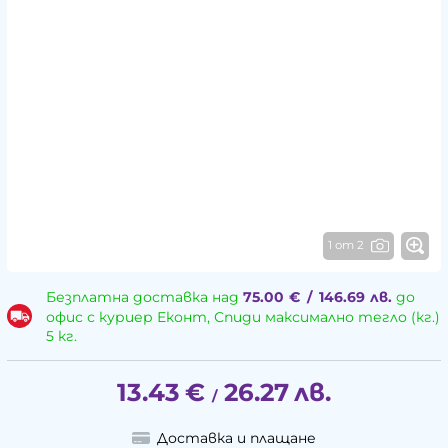
1 от 2
Безплатна доставка над
75.00
€
/
146.69
лв.
до
офис с куриер Еконт, Спиди максимално тегло (кг.)
5 кг.
13.43
€
26.27
лв.
/
Доставка и плащане