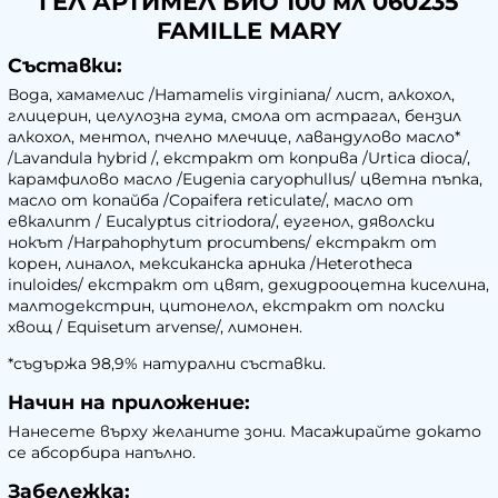
ГЕЛ АРТИМЕЛ БИО 100 мл 060235
FAMILLE MARY
Съставки:
Вода, хамамелис /Hamamelis virginiana/ лист, алкохол,
глицерин, целулозна гума, смoла от астрагал, бензил
алкохол, ментол, пчелно млечице, лавандулово масло*
/Lavandula hybrid /, екстракт от коприва /Urtica dioca/,
карамфилово масло /Eugenia caryophullus/ цветна пъпка,
масло от копайба /Copaifera reticulate/, масло от
евкалипт / Eucalyptus citriodora/, еугенол, дяволски
нокът /Harpahophytum procumbens/ екстракт от
корен, линалол, мексиканска арника /Heterotheca
inuloides/ екстракт от цвят, дехидрооцетна киселина,
малтодекстрин, цитонелол, екстракт от полски
хвощ / Equisetum arvense/, лимонен.
*съдържа 98,9% натурални съставки.
Начин на приложение:
Нанесете върху желаните зони. Масажирайте докато
се абсорбира напълно.
Забележка: