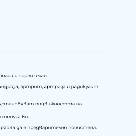
олец и черен оман.
ондроза, артрит, артроза и радикулит.
възстановяват подвижността на
 тонуса ви.
трябва да е предварително почистена.