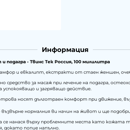
Информация
и подагра - Твинс Тек Россия, 100 милилитра
амфор и евкалипт, екстракти от стаен женшен, очеб
о средство за масаж при лечение на подагра, остеох
а успокояващо и загряващо действие.
отрова носят дълготраен комфорт при движение, 
 възвърне нормалния ви начин на живот и ще подобри
ла се нанася върху проблемните места като кожата 
, докато попие напълно.