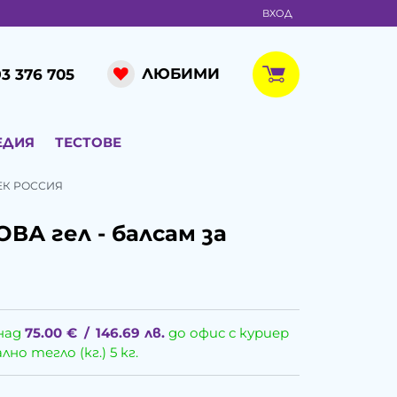
ВХОД
ЛЮБИМИ
3 376 705
ЕДИЯ
ТЕСТОВЕ
ТЕК РОССИЯ
ВА гел - балсам за
над
75.00
€
/
146.69
лв.
до офис с куриер
о тегло (кг.) 5 кг.