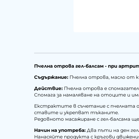
Пчелна отрова гел-балсам - при артрит 
Съдържание:
Пчелна отрова, масло от к
Действие:
Пчелна отрова е спомагателн
Спомага за намаляване на отоците и им
Екстрактите в съчетание с пчелната 
ставите и укрепват тъканите.
Редовното масажиране с гел-балсама ще
Начин на употреба:
Два пъти на ден ге
Нанасяйте продукта с кръгови движения