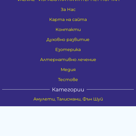
За Нас
Карта на сайта
Контакти
Духовно развитие
Езотерика
Алтернативно лечение
Медия
Тестове
Категории
Амулети, Талисмани, Фън Шуй
Материя
Бижута
Ритуални предмети